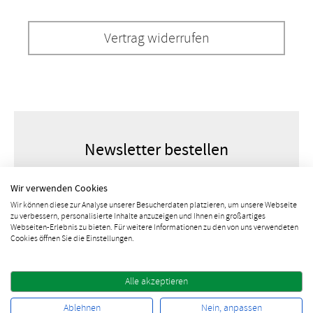
Vertrag widerrufen
Newsletter bestellen
Wir verwenden Cookies
Wir können diese zur Analyse unserer Besucherdaten platzieren, um unsere Webseite
zu verbessern, personalisierte Inhalte anzuzeigen und Ihnen ein großartiges
Webseiten-Erlebnis zu bieten. Für weitere Informationen zu den von uns verwendeten
Cookies öffnen Sie die Einstellungen.
Alle akzeptieren
10% Rabatt sichern
Ablehnen
Nein, anpassen