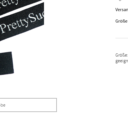
Versan
Größe
Größe:
geeign
obe