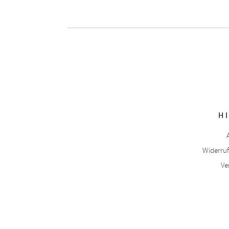
H
Widerru
Ve