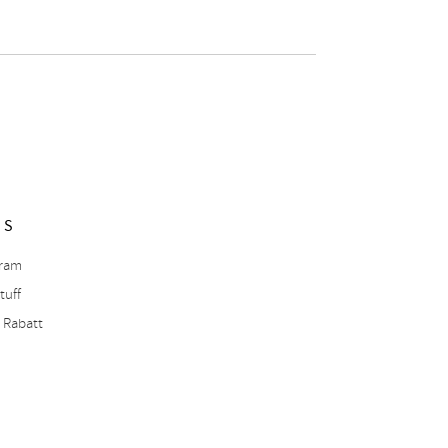
NS
gram
tuff
 Rabatt