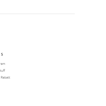
NS
gram
tuff
 Rabatt