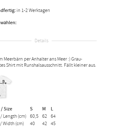
dfertig:
in 1-2 Werktagen
 wählen:
Details
m Meerbärn per Anhalter ans Meer :) Grau-
es Shirt mit Runshalsausschnitt. Fällt kleiner aus.
/ Size
S
M
L
/ Length (cm)
60,5
62
64
 / Width (cm)
40
42
45