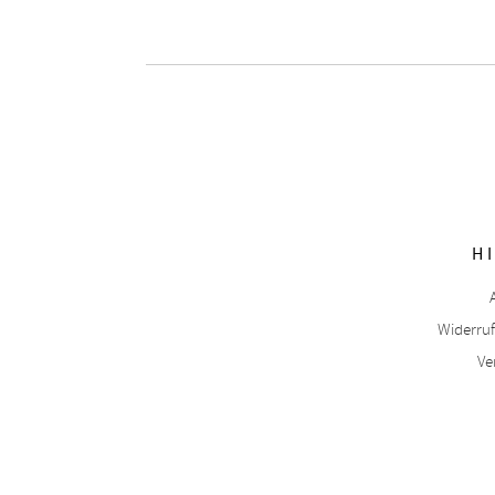
H
Widerru
Ve