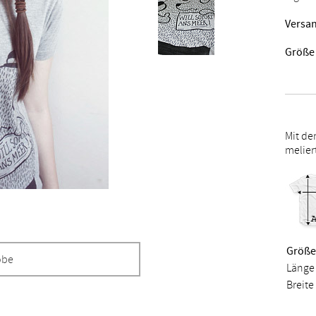
Versan
Größe
Mit de
meliert
Größe 
obe
Länge 
Breite