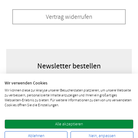
Vertrag widerrufen
Newsletter bestellen
Wir verwenden Cookies
Wir können diese zur Analyse unserer Besucherdaten platzieren, um unsere Webseite
zu verbessern, personalisierte Inhalte anzuzeigen und Ihnen ein großartiges
Webseiten-Erlebnis zu bieten. Für weitere Informationen zu den von uns verwendeten
Cookies öffnen Sie die Einstellungen.
Alle akzeptieren
10% Rabatt sichern
Ablehnen
Nein, anpassen