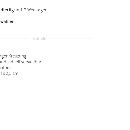
dfertig:
in 1-2 Werktagen
 wählen:
Details
nger Kreuzring
individuell verstellbar
 silber
4 x 2,5 cm