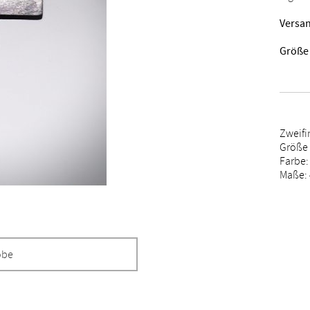
Versan
Größe
Zweifi
Größe 
Farbe:
Maße: 
obe