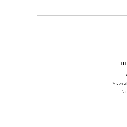
H
Widerru
Ve