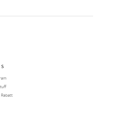
NS
gram
tuff
 Rabatt