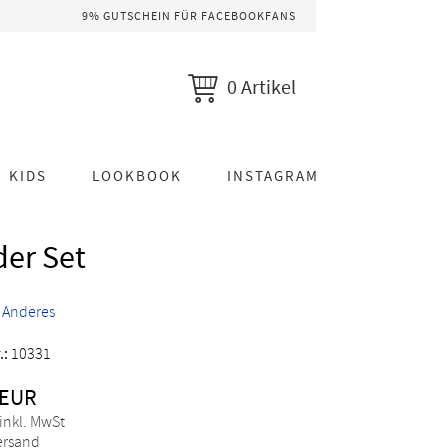
9% GUTSCHEIN FÜR FACEBOOKFANS
0 Artikel
KIDS
LOOKBOOK
INSTAGRAM
der Set
>
Anderes
.:
10331
 EUR
 inkl. MwSt
Versand