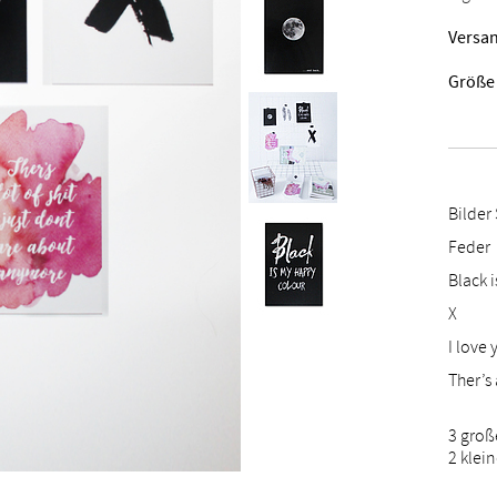
Versan
Größe
Bilder
Feder
Black 
X
I love
Ther’s 
3 große
2 klein