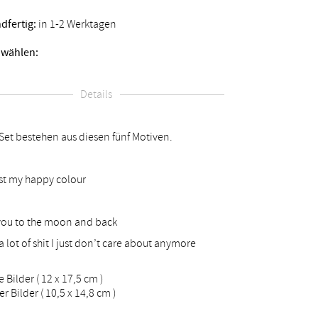
dfertig:
in 1-2 Werktagen
 wählen:
Details
 Set bestehen aus diesen fünf Motiven.
ist my happy colour
 you to the moon and back
a lot of shit I just don’t care about anymore
 Bilder ( 12 x 17,5 cm )
er Bilder ( 10,5 x 14,8 cm )