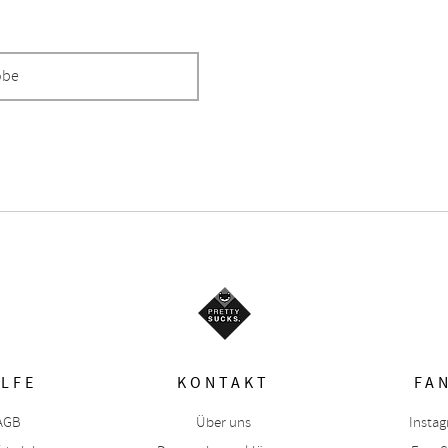
obe
ILFE
KONTAKT
FA
AGB
Über uns
Insta