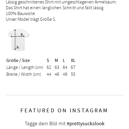
Lässig geschnittenes Shirt mit umgeschlagenen Ärmelsaum.
Das Shirt hat einen länglichen Schnitt und fällt lässig.
100% Bauwolle.
Unser Model trägt Größe S.
Größe / Size
S
M
L
XL
Länge / Length (cm)
62
63
64
67
Breite / Width (cm)
44
46
49
55
FEATURED ON INSTAGRAM
Tagge dein Bild mit
#prettysuckslook