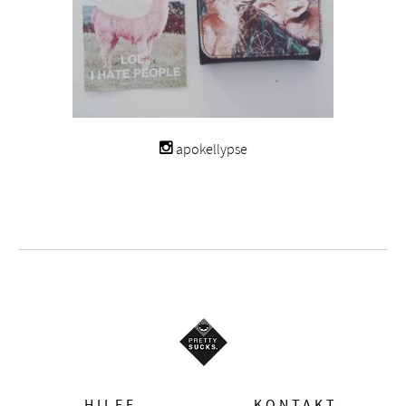
apokellypse
HILFE
KONTAKT