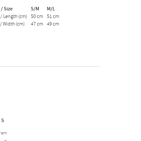
/ Size
S/M
M/L
/ Length (cm)
50 cm
51 cm
 / Width (cm)
47 cm
49 cm
NS
gram