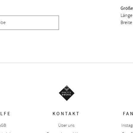
Größe 
Länge 
Breite
obe
ILFE
KONTAKT
FA
AGB
Über uns
Insta