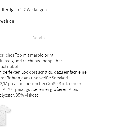
dfertig:
in 1-2 Werktagen
 wählen:
Details
liches Top mit marble print.
lt lässig und reicht bis knapp über
auchnabel.
n perfekten Look brauchst du dazu einfach eine
zer Röhrenjeans und weiße Sneaker!
S/M passt am besten bei Größe S oder einer
n M. M/L passt gut bei einer größeren M bis L.
lyester, 35% Viskose