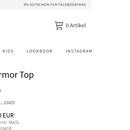
9% GUTSCHEIN FÜR FACEBOOKFANS
0 Artikel
KIDS
LOOKBOOK
INSTAGRAM
rmor Top
e
.:
10403
0 EUR
 inkl. MwSt
Versand