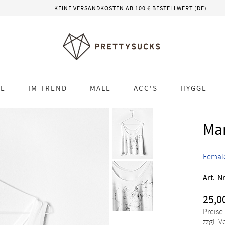
KEINE VERSANDKOSTEN AB 100 € BESTELLWERT (DE)
LE
IM TREND
MALE
ACC'S
HYGGE
Ma
Femal
Art.-Nr
25,0
Preise
zzgl. 