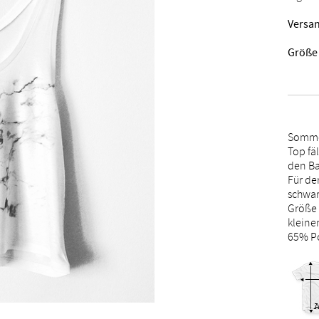
Versan
Größe
Sommer
Top fäl
den B
Für de
schwar
Größe 
kleine
65% Po