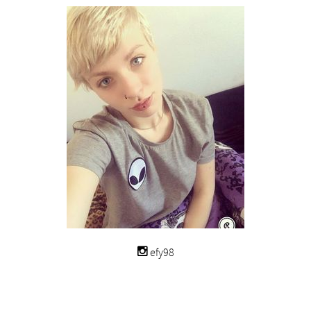
efy98