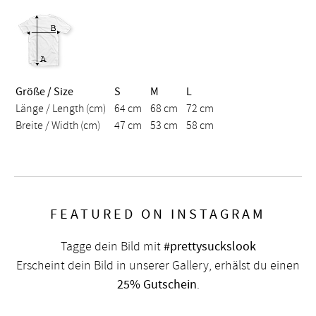
Größe / Size
S
M
L
Länge / Length (cm)
64 cm
68 cm
72 cm
Breite / Width (cm)
47 cm
53 cm
58 cm
FEATURED ON INSTAGRAM
Tagge dein Bild mit
#prettysuckslook
Erscheint dein Bild in unserer Gallery, erhälst du einen
25% Gutschein
.