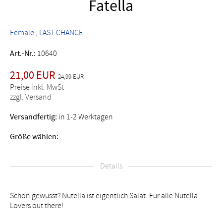
Fatella
Female
LAST CHANCE
Art.-Nr.:
10640
21,00 EUR
24,99 EUR
Preise inkl. MwSt
zzgl. Versand
Versandfertig:
in 1-2 Werktagen
Größe wählen:
Details
Schon gewusst? Nutella ist eigentlich Salat. Für alle Nutella
Lovers out there!