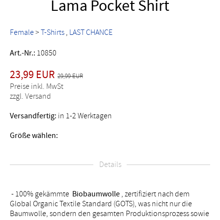
Lama Pocket Shirt
Female
>
T-Shirts
LAST CHANCE
Art.-Nr.:
10850
23,99 EUR
29,99 EUR
Preise inkl. MwSt
zzgl. Versand
Versandfertig:
in 1-2 Werktagen
Größe wählen:
Details
- 100% gekämmte
Biobaumwolle
, zertifiziert nach dem
Global Organic Textile Standard (GOTS), was nicht nur die
Baumwolle, sondern den gesamten Produktionsprozess sowie