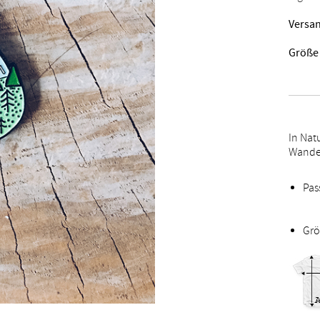
Versan
Größe
In Nat
Wande
Pas
Grö