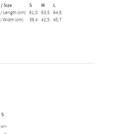
/ Size
S
M
L
/ Length (cm)
61,0
63,5
64,8
 / Width (cm)
39,4
42,5
45,7
NS
gram