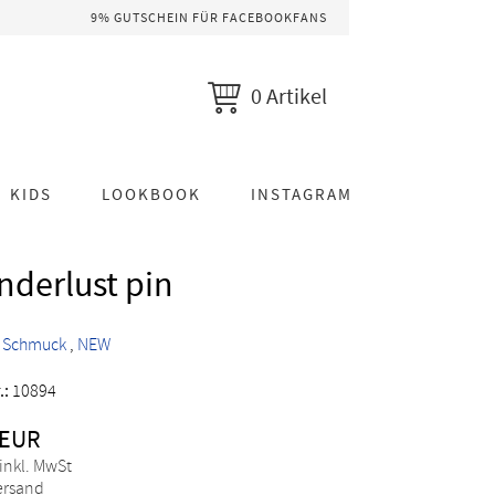
9% GUTSCHEIN FÜR FACEBOOKFANS
0 Artikel
KIDS
LOOKBOOK
INSTAGRAM
derlust pin
>
Schmuck
NEW
.:
10894
 EUR
 inkl. MwSt
Versand