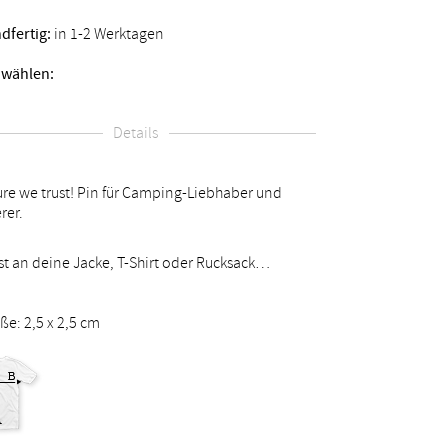
dfertig:
in 1-2 Werktagen
 wählen:
Details
ure we trust! Pin für Camping-Liebhaber und
rer.
st an deine Jacke, T-Shirt oder Rucksack…
ße: 2,5 x 2,5 cm