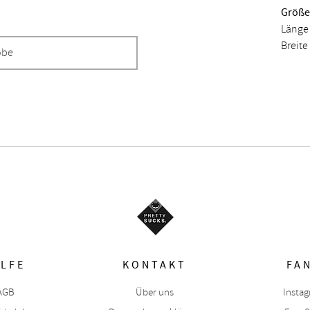
Größe 
Länge 
Breite
obe
ILFE
KONTAKT
FA
AGB
Über uns
Insta