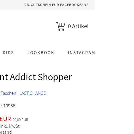
9% GUTSCHEIN FÜR FACEBOOKFANS
0 Artikel
KIDS
LOOKBOOK
INSTAGRAM
nt Addict Shopper
>
Taschen
LAST CHANCE
.:
10966
 EUR
20,00 EUR
 inkl. MwSt
Versand