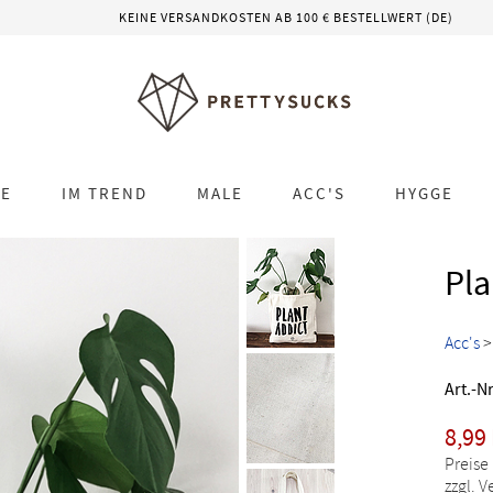
KEINE VERSANDKOSTEN AB 100 € BESTELLWERT (DE)
LE
IM TREND
MALE
ACC'S
HYGGE
Pla
Acc's
Art.-Nr
8,99
Preise
zzgl. 