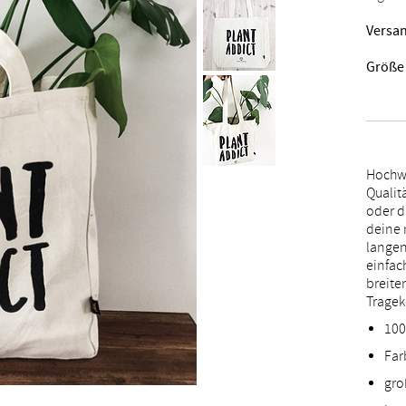
Versan
Größe
Hochwe
Qualit
oder d
deine 
langen
einfac
breite
Tragek
10
Far
gro