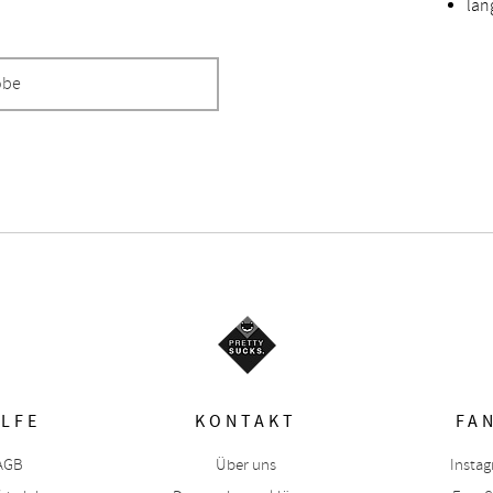
lan
obe
ILFE
KONTAKT
FA
AGB
Über uns
Insta