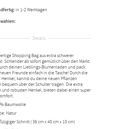
dfertig:
in 1-2 Werktagen
 wählen:
Details
rtige Shopping Bag aus extra schwerer
ät. Schlender ab sofort gemütlich über den Markt
urch deinen Lieblings-Blumenladen und pack
neuen Freunde einfach in die Tasche! Durch die
 Henkel, kannst du deine neuen Pflanzen
h bequem über der Schulter tragen. Die extra
n und robusten Henkel, bieten dabei einen super
omfort.
0% Baumwolle
be: Natur
ßzügiger Schnitt ( 36 cm x 40 cm x 10 cm)