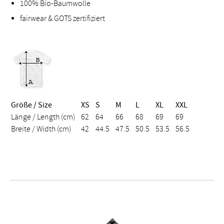
100% Bio-Baumwolle
fairwear & GOTS zertifiziert
Größe / Size
XS
S
M
L
XL
XXL
Länge / Length (cm)
62
64
66
68
69
69
Breite / Width (cm)
42
44.5
47.5
50.5
53.5
56.5