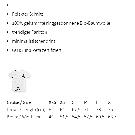
Relaxter Schnitt
100% gekämmte ringgesponnene Bio-Baumwolle
trendiger Farbton
minimalistischer print
GOTS und Peta zertifiziert
Größe / Size
XXS
XS
S
M
L
XL
Länge / Length (cm)
62
64
67,5
71
73
75
Breite / Width (cm)
49
51,5
54,5
57,5
60,5
63,5