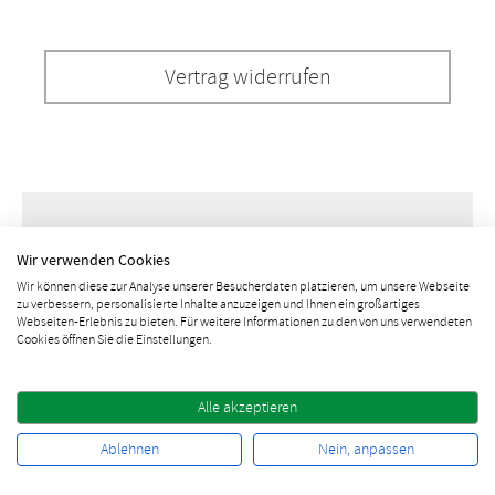
Vertrag widerrufen
Newsletter bestellen
Wir verwenden Cookies
Wir können diese zur Analyse unserer Besucherdaten platzieren, um unsere Webseite
zu verbessern, personalisierte Inhalte anzuzeigen und Ihnen ein großartiges
Webseiten-Erlebnis zu bieten. Für weitere Informationen zu den von uns verwendeten
Cookies öffnen Sie die Einstellungen.
Alle akzeptieren
10% Rabatt sichern
Ablehnen
Nein, anpassen