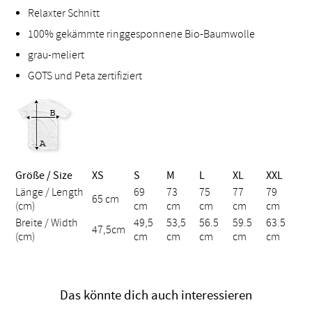
Relaxter Schnitt
100% gekämmte ringgesponnene Bio-Baumwolle
grau-meliert
GOTS und Peta zertifiziert
Größe / Size
XS
S
M
L
XL
XXL
Länge / Length
69
73
75
77
79
65 cm
(cm)
cm
cm
cm
cm
cm
Breite / Width
49,5
53,5
56.5
59.5
63.5
47,5cm
(cm)
cm
cm
cm
cm
cm
Das könnte dich auch interessieren