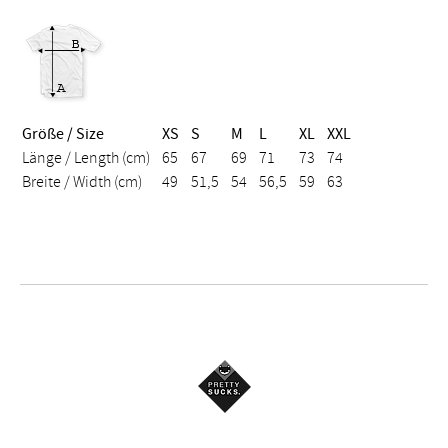
Größe / Size
XS
S
M
L
XL
XXL
Länge / Length (cm)
65
67
69
71
73
74
Breite / Width (cm)
49
51,5
54
56,5
59
63