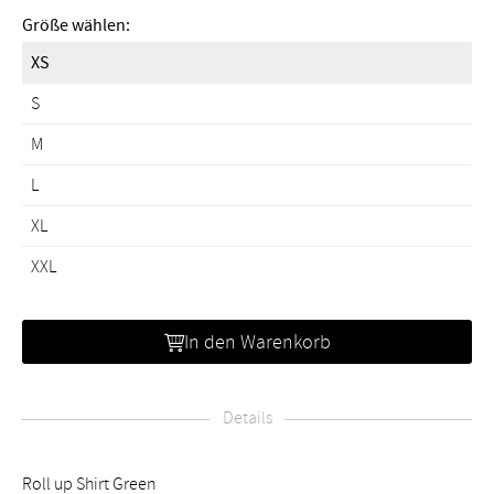
Größe wählen:
XS
S
M
L
XL
XXL
In den Warenkorb
Details
Roll up Shirt Green