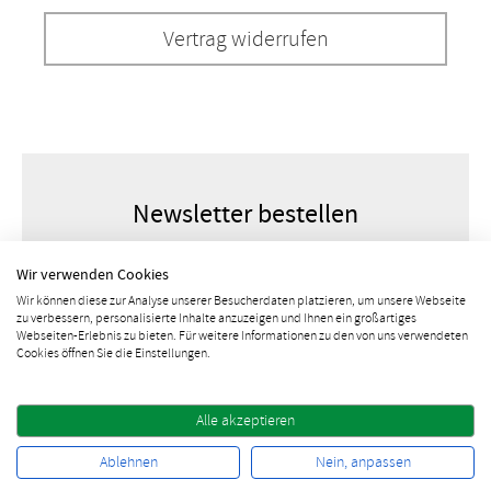
Vertrag widerrufen
Newsletter bestellen
Wir verwenden Cookies
Wir können diese zur Analyse unserer Besucherdaten platzieren, um unsere Webseite
zu verbessern, personalisierte Inhalte anzuzeigen und Ihnen ein großartiges
Webseiten-Erlebnis zu bieten. Für weitere Informationen zu den von uns verwendeten
Cookies öffnen Sie die Einstellungen.
Alle akzeptieren
10% Rabatt sichern
Ablehnen
Nein, anpassen