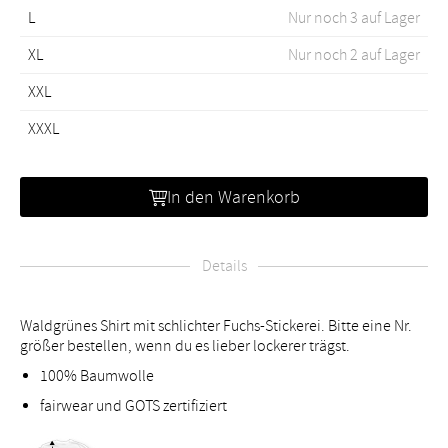
L
Nur noch 3 auf Lager
XL
Nur noch 2 auf Lager
XXL
XXXL
In den Warenkorb
Details
Waldgrünes Shirt mit schlichter Fuchs-Stickerei. Bitte eine Nr.
größer bestellen, wenn du es lieber lockerer trägst.
100% Baumwolle
fairwear und GOTS zertifiziert