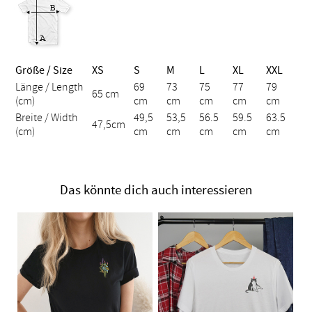
Größe / Size
XS
S
M
L
XL
XXL
Länge / Length
69
73
75
77
79
65 cm
(cm)
cm
cm
cm
cm
cm
Breite / Width
49,5
53,5
56.5
59.5
63.5
47,5cm
(cm)
cm
cm
cm
cm
cm
Das könnte dich auch interessieren