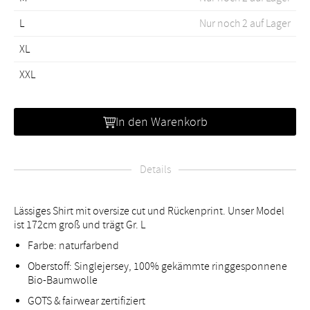
L
Nur noch 2 auf Lager
XL
XXL
In den Warenkorb
Details
Lässiges Shirt mit oversize cut und Rückenprint. Unser Model
ist 172cm groß und trägt Gr. L
Farbe: naturfarbend
Oberstoff: Singlejersey, 100% gekämmte ringgesponnene
Bio-Baumwolle
GOTS & fairwear zertifiziert