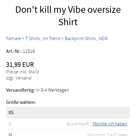
Don't kill my Vibe oversize
Shirt
Female
>
T-Shirts
Im Trend
>
Backprint Shirts
NEW
Art.-Nr.:
11516
31,99 EUR
Preise inkl. MwSt
zzgl. Versand
Versandfertig:
in 3-4 Werktagen
Größe wählen:
XS
S
Ausverkauft /
Möchte ich haben
M
Nur noch 2 auf Lager