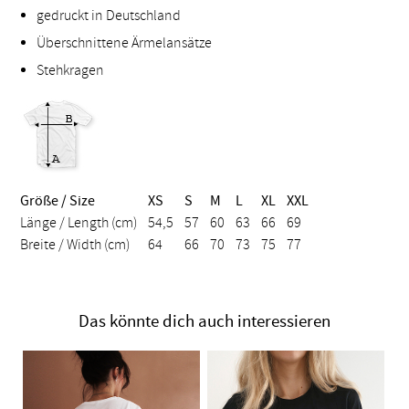
gedruckt in Deutschland
Überschnittene Ärmelansätze
Stehkragen
Größe / Size
XS
S
M
L
XL
XXL
Länge / Length (cm)
54,5
57
60
63
66
69
Breite / Width (cm)
64
66
70
73
75
77
Das könnte dich auch interessieren