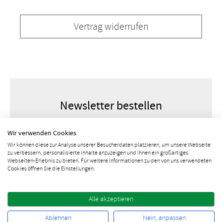
Vertrag widerrufen
Newsletter bestellen
Wir verwenden Cookies
Wir können diese zur Analyse unserer Besucherdaten platzieren, um unsere Webseite
zu verbessern, personalisierte Inhalte anzuzeigen und Ihnen ein großartiges
Webseiten-Erlebnis zu bieten. Für weitere Informationen zu den von uns verwendeten
Cookies öffnen Sie die Einstellungen.
Alle akzeptieren
10% Rabatt sichern
Ablehnen
Nein, anpassen