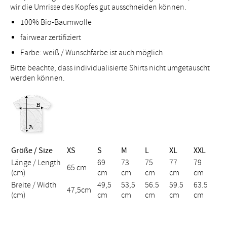
wir die Umrisse des Kopfes gut ausschneiden können.
100% Bio-Baumwolle
fairwear zertifiziert
Farbe: weiß / Wunschfarbe ist auch möglich
Bitte beachte, dass individualisierte Shirts nicht umgetauscht
werden können.
Größe / Size
XS
S
M
L
XL
XXL
Länge / Length
69
73
75
77
79
65 cm
(cm)
cm
cm
cm
cm
cm
Breite / Width
49,5
53,5
56.5
59.5
63.5
47,5cm
(cm)
cm
cm
cm
cm
cm