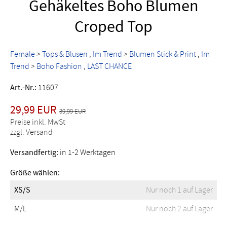
Gehäkeltes Boho Blumen
Croped Top
Female
>
Tops & Blusen
Im Trend
>
Blumen Stick & Print
Im
Trend
>
Boho Fashion
LAST CHANCE
Art.-Nr.:
11607
29,99 EUR
39,99 EUR
Preise inkl. MwSt
zzgl. Versand
Versandfertig:
in 1-2 Werktagen
Größe wählen:
XS/S
Nur noch 1 auf Lager
M/L
Nur noch 2 auf Lager