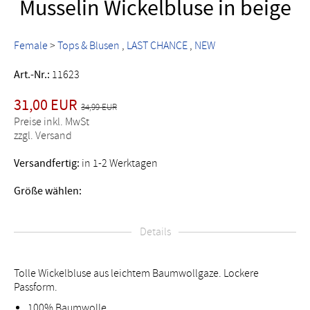
Musselin Wickelbluse in beige
Female
>
Tops & Blusen
LAST CHANCE
NEW
Art.-Nr.:
11623
31,00 EUR
34,99 EUR
Preise inkl. MwSt
zzgl. Versand
Versandfertig:
in 1-2 Werktagen
Größe wählen:
Details
Tolle Wickelbluse aus leichtem Baumwollgaze. Lockere
Passform.
100% Baumwolle