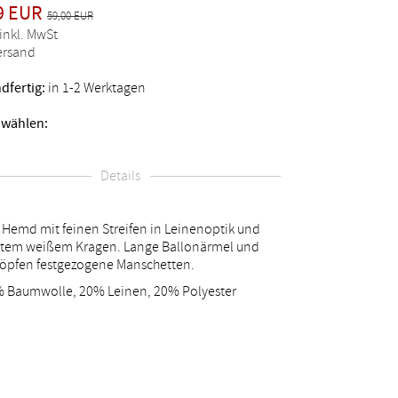
9 EUR
59,00 EUR
 inkl. MwSt
Versand
dfertig:
in 1-2 Werktagen
 wählen:
Details
 Hemd mit feinen Streifen in Leinenoptik und
htem weißem Kragen. Lange Ballonärmel und
öpfen festgezogene Manschetten.
 Baumwolle, 20% Leinen, 20% Polyester