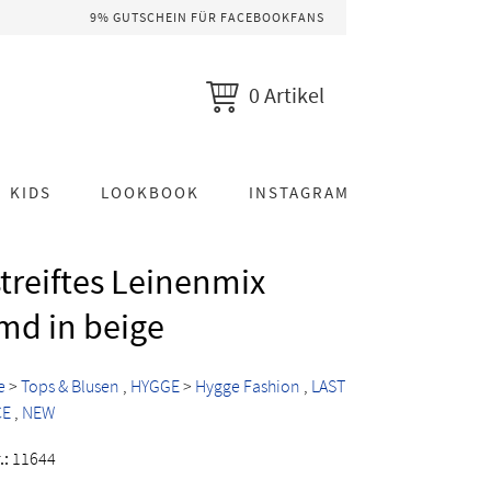
9% GUTSCHEIN FÜR FACEBOOKFANS
0 Artikel
KIDS
LOOKBOOK
INSTAGRAM
treiftes Leinenmix
md in beige
e
>
Tops & Blusen
HYGGE
>
Hygge Fashion
LAST
CE
NEW
.:
11644