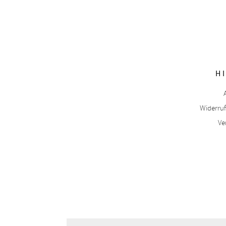
H
Widerru
Ve