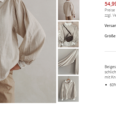
54,9
Preise
zzgl. 
Versan
Größe
Beiges
schlic
mit Kn
60%