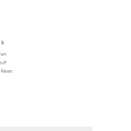
NS
gram
tuff
 Rabatt