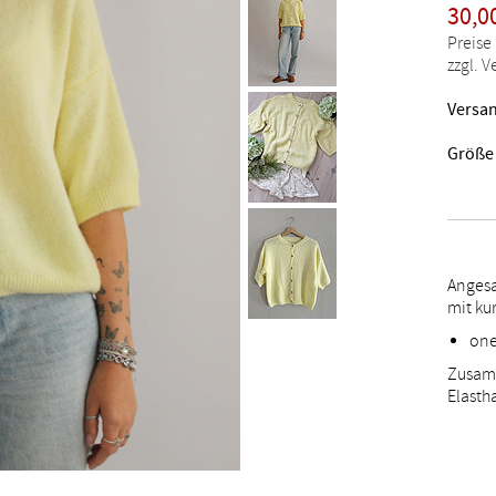
30,0
Preise
zzgl. 
Versan
Größe
Angesa
mit ku
one 
Zusamm
Elasth