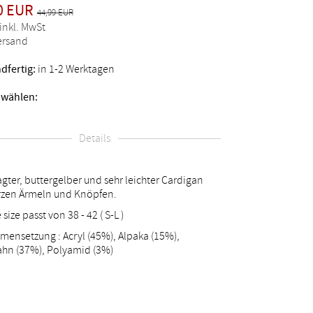
0 EUR
44,99 EUR
 inkl. MwSt
Versand
dfertig:
in 1-2 Werktagen
 wählen:
Details
gter, buttergelber und sehr leichter Cardigan
rzen Ärmeln und Knöpfen.
size passt von 38 - 42 ( S-L )
ensetzung : Acryl (45%), Alpaka (15%),
ahn (37%), Polyamid (3%)