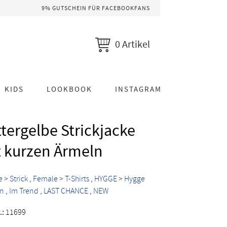
9% GUTSCHEIN FÜR FACEBOOKFANS
0 Artikel
KIDS
LOOKBOOK
INSTAGRAM
tergelbe Strickjacke
 kurzen Ärmeln
e
>
Strick
Female
>
T-Shirts
HYGGE
>
Hygge
on
Im Trend
LAST CHANCE
NEW
.:
11699