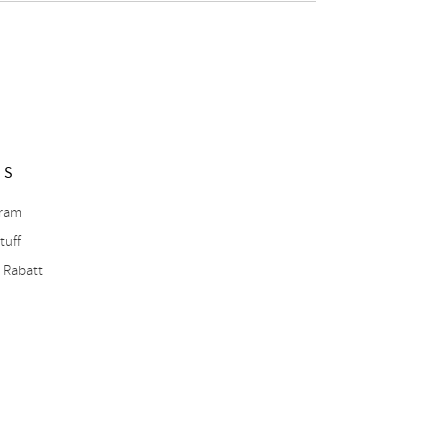
NS
gram
tuff
 Rabatt