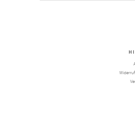
H
Widerru
Ve