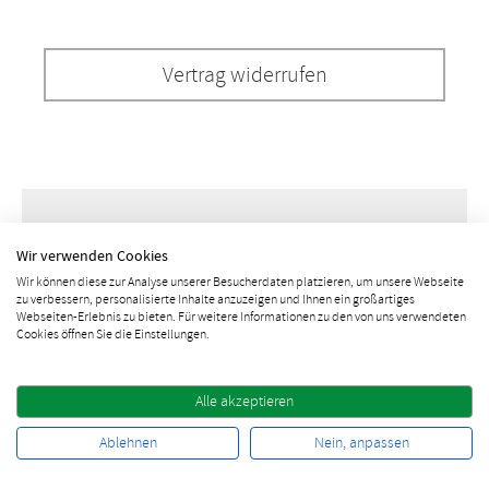
Vertrag widerrufen
Newsletter bestellen
Wir verwenden Cookies
Wir können diese zur Analyse unserer Besucherdaten platzieren, um unsere Webseite
zu verbessern, personalisierte Inhalte anzuzeigen und Ihnen ein großartiges
Webseiten-Erlebnis zu bieten. Für weitere Informationen zu den von uns verwendeten
Cookies öffnen Sie die Einstellungen.
Alle akzeptieren
10% Rabatt sichern
Ablehnen
Nein, anpassen