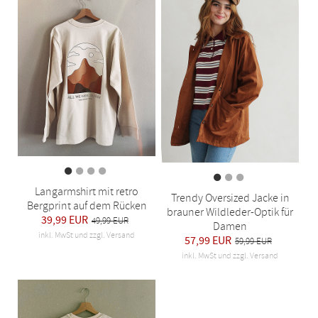
Langarmshirt mit retro
Trendy Oversized Jacke in
Bergprint auf dem Rücken
brauner Wildleder-Optik für
39,99 EUR
49,99 EUR
Damen
inkl. MwSt und zzgl. Versand
57,99 EUR
59,99 EUR
inkl. MwSt und zzgl. Versand