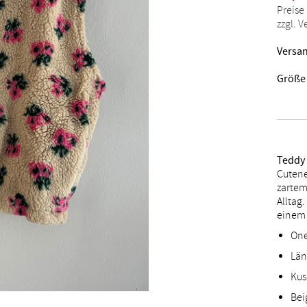
Preise
zzgl. 
Versan
Größe
Teddy 
Cutene
zartem
Alltag
einem 
One
Län
Kus
Bei