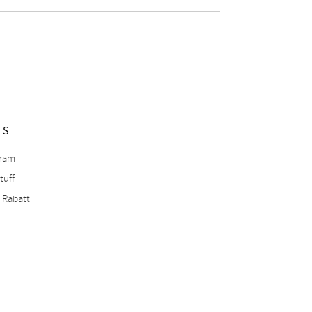
NS
gram
tuff
 Rabatt