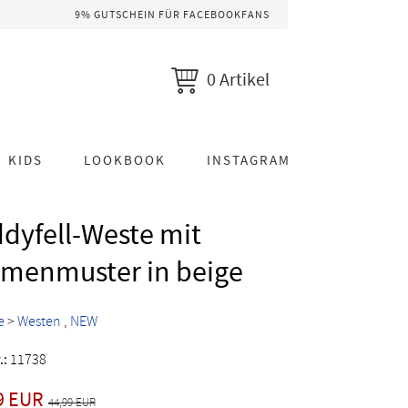
9% GUTSCHEIN FÜR FACEBOOKFANS
0 Artikel
KIDS
LOOKBOOK
INSTAGRAM
dyfell-Weste mit
umenmuster in beige
e
>
Westen
NEW
.:
11738
9 EUR
44,99 EUR