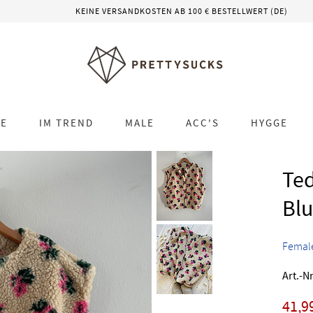
KEINE VERSANDKOSTEN AB 100 € BESTELLWERT (DE)
LE
IM TREND
MALE
ACC'S
HYGGE
Ted
Bl
Femal
Art.-Nr
41,9