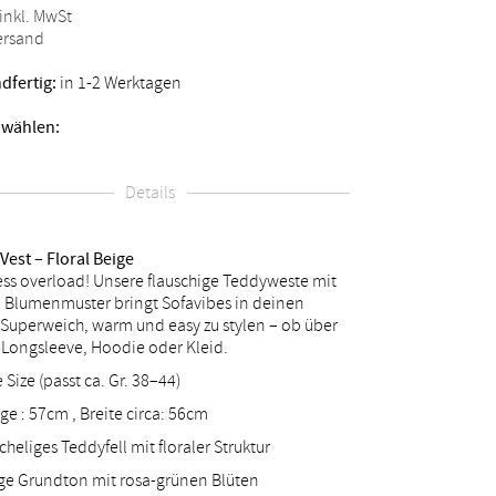
 inkl. MwSt
Versand
dfertig:
in 1-2 Werktagen
 wählen:
Details
Vest – Floral Beige
ss overload! Unsere flauschige Teddyweste mit
 Blumenmuster bringt Sofavibes in deinen
. Superweich, warm und easy zu stylen – ob über
Longsleeve, Hoodie oder Kleid.
 Size (passt ca. Gr. 38–44)
ge : 57cm , Breite circa: 56cm
cheliges Teddyfell mit floraler Struktur
ge Grundton mit rosa-grünen Blüten