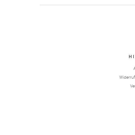
H
Widerru
Ve