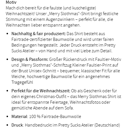
Motiv
Mach dich bereit für die faulste (und kuscheligste)
Weihnachtszeit! Unser „Merry Slothmas“-Shirt bringt festliche
Stimmung mit einem Augenzwinkern – perfekt für alle, die
Weihnachten lieber entspannt angehen.
Nachhaltig & fair produziert:
Das Shirt besteht aus
Fairtrade-zertifizierter Baumwolle und wird unter fairen
Bedingungen hergestellt. Jeder Druck entsteht im Pretty
Sucks Atelier – von Hand und mit viel Liebe zum Detail.
Design & Passform:
Großer Rückendruck mit Faultier-Motiv
und „Merry Slothmas“-Schriftzug Kleiner Faultier-Print auf
der Brust Unisex-Schnitt – bequemer, klassischer Fit für alle
Weiche, hochwertige Baumwolle für ein angenehmes
Tragegefühl
Perfekt für die Weihnachtszeit:
Ob als Geschenk oder für
dein eigenes Christmas-Outfit – das Merry Slothmas Shirt ist
ideal für entspannte Feiertage, Weihnachtsfotos oder
gemütliche Abende auf dem Sofa.
Material
: 100 % Fairtrade-Baumwolle
Druck
: Handbedruckt im Pretty Sucks Atelier (Deutschland)