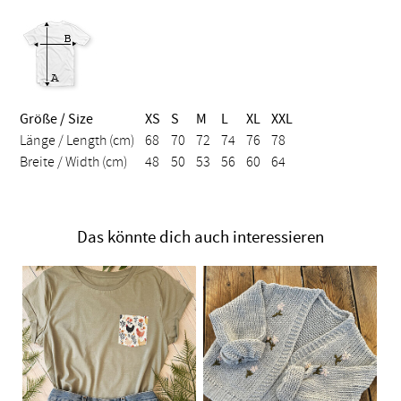
Größe / Size
XS
S
M
L
XL
XXL
Länge / Length (cm)
68
70
72
74
76
78
Breite / Width (cm)
48
50
53
56
60
64
Das könnte dich auch interessieren