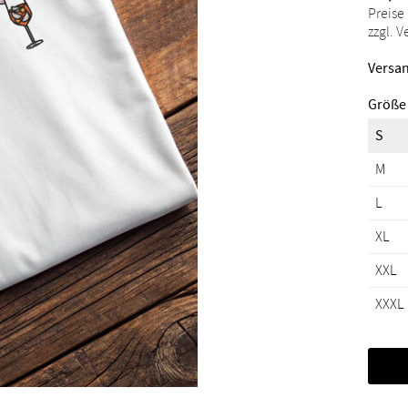
Preise
zzgl. 
Versan
Größe
S
M
L
XL
XXL
XXXL