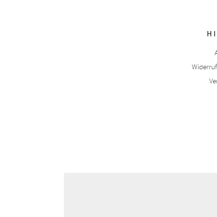
H
Widerru
Ve