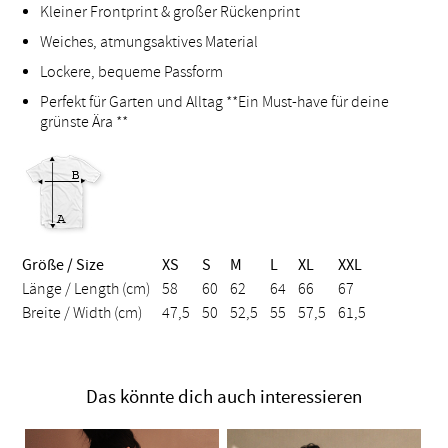
Kleiner Frontprint & großer Rückenprint
Weiches, atmungsaktives Material
Lockere, bequeme Passform
Perfekt für Garten und Alltag **Ein Must-have für deine
grünste Ära **
Größe / Size
XS
S
M
L
XL
XXL
Länge / Length (cm)
58
60
62
64
66
67
Breite / Width (cm)
47,5
50
52,5
55
57,5
61,5
Das könnte dich auch interessieren