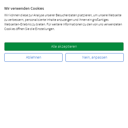
Wir verwenden Cookies
FANS
Wir können diese zur Analyse unserer Besucherdaten platzieren, um unsere Webseite
zu verbessern, personalisierte Inhalte anzuzeigen und Ihnen ein großartiges
Webseiten-Erlebnis zu bieten. Für weitere Informationen zu den von uns verwendeten
Instagram
Cookies öffnen Sie die Einstellungen.
Free Stuff
Facebook Rabatt
Alle akzeptieren
10% Rabatt sichern
Ablehnen
Nein, anpassen
Vertrag widerrufen
Newsletter bestellen