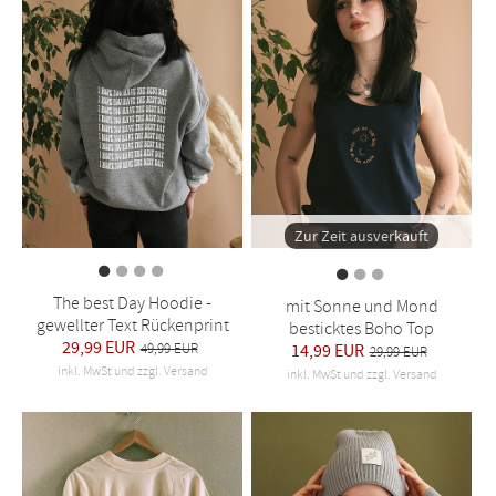
Zur Zeit ausverkauft
The best Day Hoodie -
mit Sonne und Mond
gewellter Text Rückenprint
besticktes Boho Top
29,99 EUR
49,99 EUR
14,99 EUR
29,99 EUR
inkl. MwSt und zzgl. Versand
inkl. MwSt und zzgl. Versand