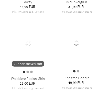
away
in dunkelgrün
44,99 EUR
31,99 EUR
inkl. MwSt und zzgl. Versand
inkl. MwSt und zzgl. Versand
Zur Zeit ausverkauft
Pine tree Hoodie
Waldtiere Pocket-Shirt
49,99 EUR
25,00 EUR
inkl. MwSt und zzgl. Versand
inkl. MwSt und zzgl. Versand