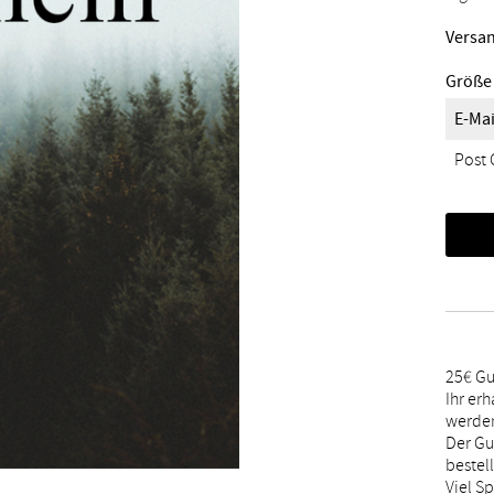
Versan
Größe
E-Mai
Post 
25€ Gu
Ihr er
werde
Der Gu
bestel
Viel S