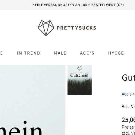
KEINE VERSANDKOSTEN AB 100 € BESTELLWERT (DE)
LE
IM TREND
MALE
ACC'S
HYGGE
Gu
Acc's
Art.-Nr
25,0
Preise
zzgl. 