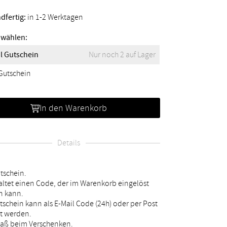
dfertig:
in 1-2 Werktagen
 wählen:
l Gutschein
Nur noch 2 auf Lager
Gutschein
In den Warenkorb
Details
tschein.
haltet einen Code, der im Warenkorb eingelöst
n kann.
tschein kann als E-Mail Code (24h) oder per Post
lt werden.
paß beim Verschenken.