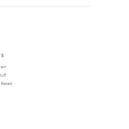
NS
gram
tuff
 Rabatt