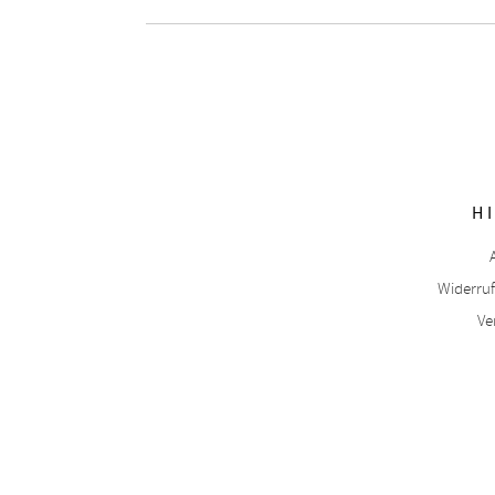
H
Widerru
Ve