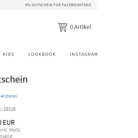
9% GUTSCHEIN FÜR FACEBOOKFANS
0 Artikel
KIDS
LOOKBOOK
INSTAGRAM
tschein
>
Anderes
.:
10116
0 EUR
 inkl. MwSt
Versand