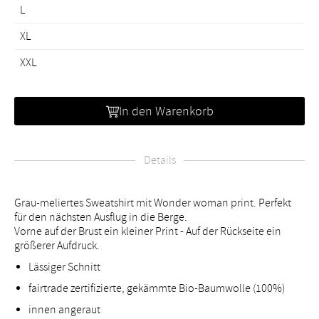
L
XL
XXL
In den Warenkorb
Details
Grau-meliertes Sweatshirt mit Wonder woman print. Perfekt
für den nächsten Ausflug in die Berge.
Vorne auf der Brust ein kleiner Print - Auf der Rückseite ein
größerer Aufdruck.
Lässiger Schnitt
fairtrade zertifizierte, gekämmte Bio-Baumwolle (100%)
innen angeraut