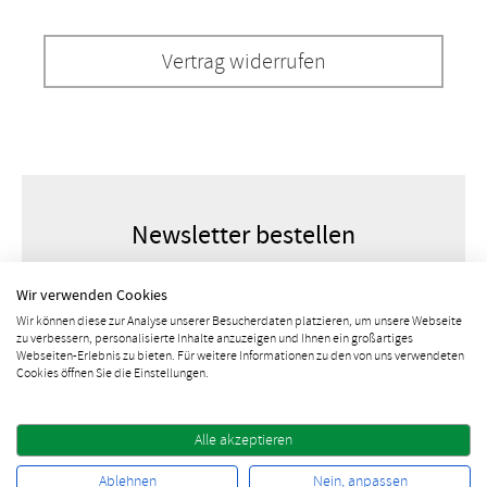
Vertrag widerrufen
Newsletter bestellen
Wir verwenden Cookies
Wir können diese zur Analyse unserer Besucherdaten platzieren, um unsere Webseite
zu verbessern, personalisierte Inhalte anzuzeigen und Ihnen ein großartiges
Webseiten-Erlebnis zu bieten. Für weitere Informationen zu den von uns verwendeten
Cookies öffnen Sie die Einstellungen.
Alle akzeptieren
10% Rabatt sichern
Ablehnen
Nein, anpassen