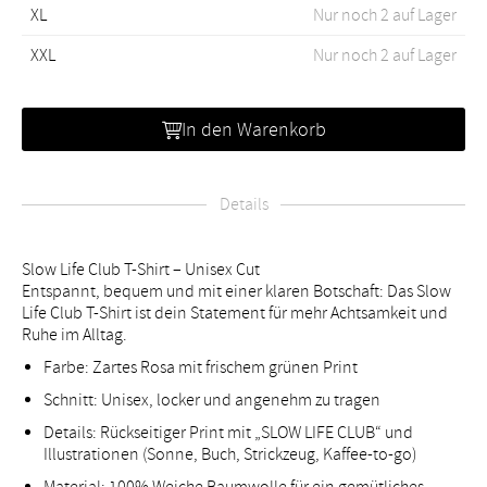
XL
Nur noch 2 auf Lager
XXL
Nur noch 2 auf Lager
In den Warenkorb
Details
Slow Life Club T-Shirt – Unisex Cut
Entspannt, bequem und mit einer klaren Botschaft: Das Slow
Life Club T-Shirt ist dein Statement für mehr Achtsamkeit und
Ruhe im Alltag.
Farbe: Zartes Rosa mit frischem grünen Print
Schnitt: Unisex, locker und angenehm zu tragen
Details: Rückseitiger Print mit „SLOW LIFE CLUB“ und
Illustrationen (Sonne, Buch, Strickzeug, Kaffee-to-go)
Material: 100% Weiche Baumwolle für ein gemütliches