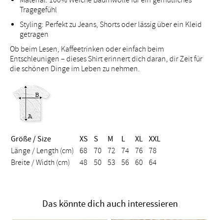
Tragegefühl
Styling: Perfekt zu Jeans, Shorts oder lässig über ein Kleid
getragen
Ob beim Lesen, Kaffeetrinken oder einfach beim
Entschleunigen – dieses Shirt erinnert dich daran, dir Zeit für
die schönen Dinge im Leben zu nehmen.
Größe / Size
XS
S
M
L
XL
XXL
Länge / Length (cm)
68
70
72
74
76
78
Breite / Width (cm)
48
50
53
56
60
64
Das könnte dich auch interessieren