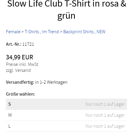
Slow Life Club T-Shirt in rosa &
grün
Female
>
T-Shirts
Im Trend
>
Backprint Shirts
NEW
Art.-Nr.:
11721
34,99 EUR
Preise inkl. MwSt
zzgl. Versand
Versandfertig:
in 1-2 Werktagen
Größe wählen:
S
Nur noch 1 auf Lager
M
Nur noch 1 auf Lager
L
Nur noch 1 auf Lager