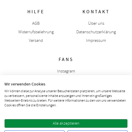
HILFE
KONTAKT
AGB
Über uns
Widerrufsbelehrung
Datenschutzerklärung
Versand
Impressum
FANS
Instagram
Free Stuff
Wir verwenden Cookies
Facebook Rabatt
Wir können diese zur Analyse unserer Besucherdaten platzieren, um unsere Webseite
zu verbessern, personalisierte Inhalte anzuzeigen und Ihnen ein großartiges
Webseiten-Erlebnis zu bieten. Für weitere Informationen zu den von uns verwendeten
Cookies öffnen Sie die Einstellungen.
Vertrag widerrufen
Alle akzeptieren