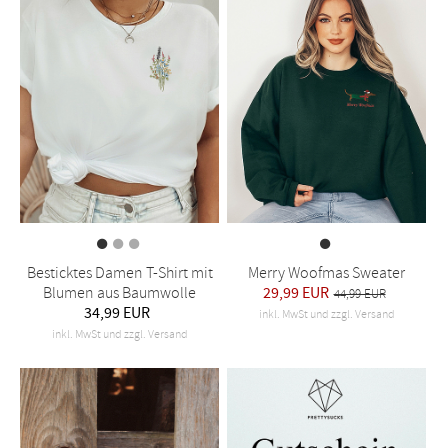
Besticktes Damen T-Shirt mit
Merry Woofmas Sweater
Blumen aus Baumwolle
29,99 EUR
44,99 EUR
34,99 EUR
inkl. MwSt und zzgl. Versand
inkl. MwSt und zzgl. Versand