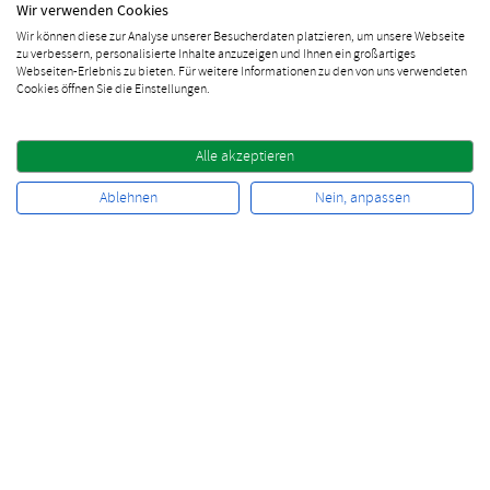
Wir verwenden Cookies
Wir können diese zur Analyse unserer Besucherdaten platzieren, um unsere Webseite
zu verbessern, personalisierte Inhalte anzuzeigen und Ihnen ein großartiges
Webseiten-Erlebnis zu bieten. Für weitere Informationen zu den von uns verwendeten
Cookies öffnen Sie die Einstellungen.
Vertrag widerrufen
Alle akzeptieren
10% Rabatt sichern
Ablehnen
Nein, anpassen
Newsletter bestellen