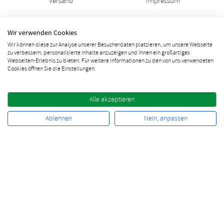
Versand
Impressum
FANS
Wir verwenden Cookies
Wir können diese zur Analyse unserer Besucherdaten platzieren, um unsere Webseite
Instagram
zu verbessern, personalisierte Inhalte anzuzeigen und Ihnen ein großartiges
Webseiten-Erlebnis zu bieten. Für weitere Informationen zu den von uns verwendeten
Free Stuff
Cookies öffnen Sie die Einstellungen.
Facebook Rabatt
Alle akzeptieren
10% Rabatt sichern
Ablehnen
Nein, anpassen
Vertrag widerrufen
Newsletter bestellen