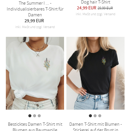
Dog hair T-Shirt
The Summer I ... -
24,99 EUR
29,99 EUR
Individualisierbares T-Shirt für
inkl. MwSt und zzgl. Versand
Damen
29,99 EUR
inkl. MwSt und zzgl. Versand
Besticktes Damen T-Shirt mit
Damen T-Shirt mit Blumen -
Blumen aus Baumwolle
Stickerei auf der Brust in